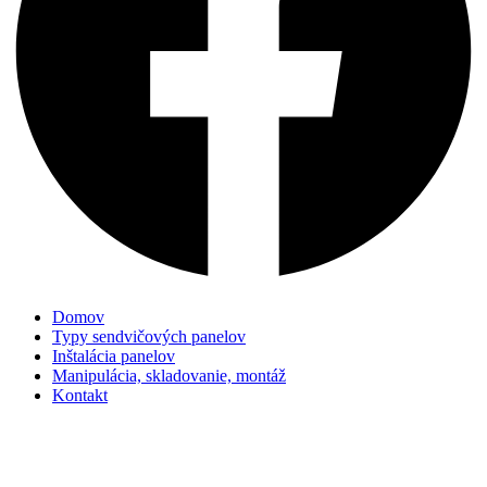
Domov
Typy sendvičových panelov
Inštalácia panelov
Manipulácia, skladovanie, montáž
Kontakt