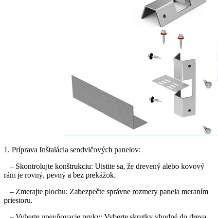
1. Príprava Inštalácia sendvičových panelov:
– Skontrolujte konštrukciu: Uistite sa, že drevený alebo kovový
rám je rovný, pevný a bez prekážok.
– Zmerajte plochu: Zabezpečte správne rozmery panela meraním
priestoru.
– Vyberte upevňovacie prvky: Vyberte skrutky vhodné do dreva