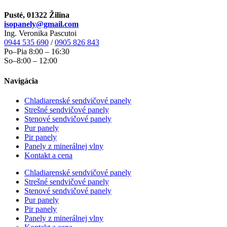
Pusté, 01322 Žilina
isopanely@gmail.com
Ing. Veronika Pascutoi
0944 535 690
/
0905 826 843
Po–Pia 8:00 – 16:30
So–8:00 – 12:00
Navigácia
Chladiarenské sendvičové panely
Strešné sendvičové panely
Stenové sendvičové panely
Pur panely
Pir panely
Panely z minerálnej vlny
Kontakt a cena
Chladiarenské sendvičové panely
Strešné sendvičové panely
Stenové sendvičové panely
Pur panely
Pir panely
Panely z minerálnej vlny