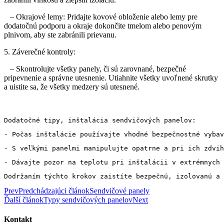
– Okrajové lemy: Pridajte kovové obloženie alebo lemy pre
dodatočnú podporu a okraje dokončite tmelom alebo penovým
plnivom, aby ste zabránili prievanu.
5. Záverečné kontroly:
– Skontrolujte všetky panely, či sú zarovnané, bezpečné
pripevnenie a správne utesnenie. Utiahnite všetky uvoľnené skrutky
a uistite sa, že všetky medzery sú utesnené.
Dodatočné tipy, inštalácia sendvičových panelov:
- Počas inštalácie používajte vhodné bezpečnostné vybav
- S veľkými panelmi manipulujte opatrne a pri ich zdvih
- Dávajte pozor na teplotu pri inštalácii v extrémnych 
Dodržaním týchto krokov zaistíte bezpečnú, izolovanú a 
Prev
Predchádzajúci článok
Sendvičové panely
Ďalší článok
Typy sendvičových panelov
Next
Kontakt