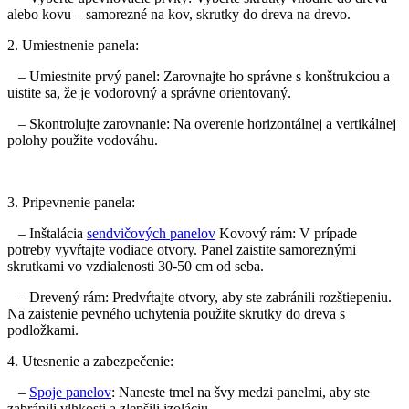
alebo kovu – samorezné na kov, skrutky do dreva na drevo.
2. Umiestnenie panela:
– Umiestnite prvý panel: Zarovnajte ho správne s konštrukciou a
uistite sa, že je vodorovný a správne orientovaný.
– Skontrolujte zarovnanie: Na overenie horizontálnej a vertikálnej
polohy použite vodováhu.
3. Pripevnenie panela:
– Inštalácia
sendvičových panelov
Kovový rám: V prípade
potreby vyvŕtajte vodiace otvory. Panel zaistite samoreznými
skrutkami vo vzdialenosti 30-50 cm od seba.
– Drevený rám: Predvŕtajte otvory, aby ste zabránili rozštiepeniu.
Na zaistenie pevného uchytenia použite skrutky do dreva s
podložkami.
4. Utesnenie a zabezpečenie:
–
Spoje panelov
: Naneste tmel na švy medzi panelmi, aby ste
zabránili vlhkosti a zlepšili izoláciu.